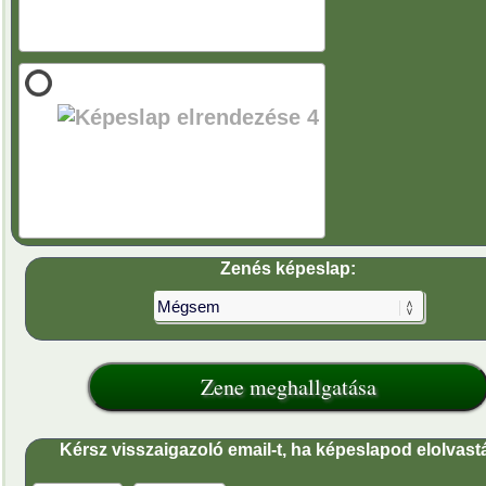
Zenés képeslap:
Kérsz visszaigazoló email-t, ha képeslapod elolvast