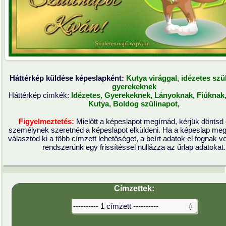
Háttérkép küldése képeslapként:
Kutya virággal, idézetes szü
gyerekeknek
Háttérkép cimkék:
Idézetes,
Gyerekeknek,
Lányoknak,
Fiúknak
Kutya,
Boldog szülinapot,
Figyelmeztetés:
Mielőtt a képeslapot megírnád, kérjük döntsd 
személynek szeretnéd a képeslapot elküldeni. Ha a képeslap meg
választod ki a több címzett lehetőséget, a beírt adatok el fognak v
rendszerünk egy frissítéssel nullázza az űrlap adatokat.
Címzettek: