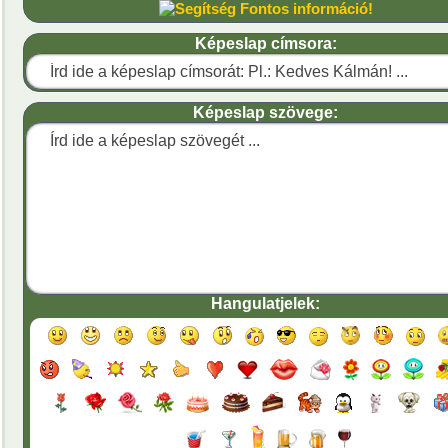
Fontos információ!
Képeslap címsora:
Képeslap szövege:
Hangulatjelek: