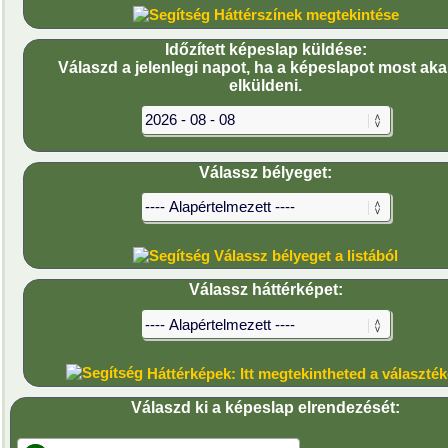
Háttérszínek megtekintése
Időzített képeslap küldése:
Válaszd a jelenlegi napot, ha a képeslapot most ak
elküldeni.
Válassz bélyeget:
Válassz bélyeget a listából
Válassz háttérképet:
Háttérképek: Itt megtekintheted a választék
Válaszd ki a képeslap elrendezését: